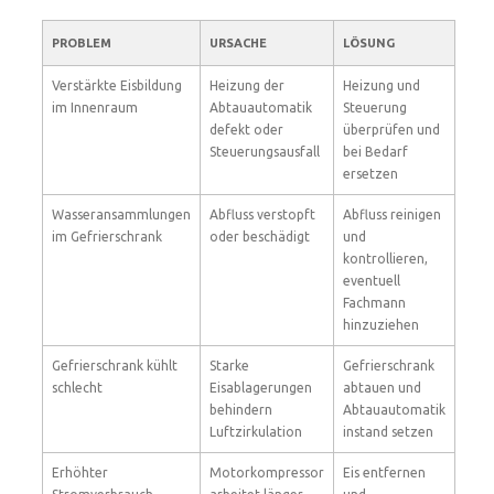
PROBLEM
URSACHE
LÖSUNG
Verstärkte Eisbildung
Heizung der
Heizung und
im Innenraum
Abtauautomatik
Steuerung
defekt oder
überprüfen und
Steuerungsausfall
bei Bedarf
ersetzen
Wasseransammlungen
Abfluss verstopft
Abfluss reinigen
im Gefrierschrank
oder beschädigt
und
kontrollieren,
eventuell
Fachmann
hinzuziehen
Gefrierschrank kühlt
Starke
Gefrierschrank
schlecht
Eisablagerungen
abtauen und
behindern
Abtauautomatik
Luftzirkulation
instand setzen
Erhöhter
Motorkompressor
Eis entfernen