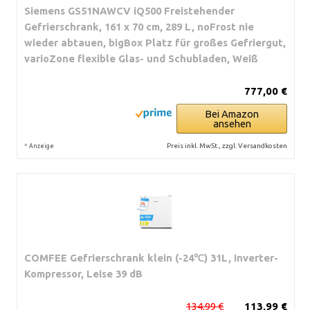
Siemens GS51NAWCV iQ500 Freistehender
Gefrierschrank, 161 x 70 cm, 289 L, noFrost nie
wieder abtauen, bigBox Platz für großes Gefriergut,
varioZone flexible Glas- und Schubladen, Weiß
777,00 €
Bei Amazon
ansehen
*
Preis inkl. MwSt., zzgl. Versandkosten
Anzeige
COMFEE Gefrierschrank klein (-24℃) 31L, Inverter-
Kompressor, Leise 39 dB
134,99 €
113,99 €