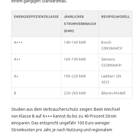
einem gängigen Standardmaß.
ENERGIEEFFIZIENZKLASSE
JÄHRLICHER
BEISPIELMODELL
STROMVERBRAUCH
(KWH)
A+++
140–160 kWh
Bosch
GSN58AWCV
A++
160–190 kWh
Siemens
GS58NAW41
A+
190–220 kWh
Liebherr GN
4233
B
220–260 kWh
Älteres Modell
Studien aus dem Verbraucherschutz zeigen: Beim Wechsel
von Klasse B auf A+++ kannst du bis zu 40 Prozent Strom
einsparen. Das entspricht ungefähr 100 Euro weniger
Stromkosten pro Jahr, je nach Nutzung und regionalem