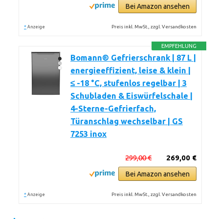
Bei Amazon ansehen
*
Preis inkl. MwSt., zzgl. Versandkosten
Anzeige
EMPFEHLUNG
Bomann® Gefrierschrank | 87 L |
energieeffizient, leise & klein |
≤ -18 °C, stufenlos regelbar | 3
Schubladen & Eiswürfelschale |
4-Sterne-Gefrierfach,
Türanschlag wechselbar | GS
7253 inox
299,00 €
269,00 €
Bei Amazon ansehen
*
Preis inkl. MwSt., zzgl. Versandkosten
Anzeige