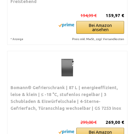
Freistehend
194,99 €
159,97 €
Bei Amazon
ansehen
*
Preis inkl. MwSt., zzgl. Versandkosten
Anzeige
Bomann® Gefrierschrank | 87 L | energieeffizient,
leise & klein | ≤ -18 °C, stufenlos regelbar | 3
Schubladen & Eiswürfelschale | 4-Sterne-
Gefrierfach, Türanschlag wechselbar | GS 7253 inox
299,00 €
269,00 €
Bei Amazon