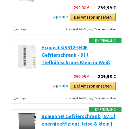
299,00 €
239,99 €
Bei Amazon ansehen
*
Preis inkl. MwSt., zzgl. Versandkosten
Anzeige
EMPFEHLUNG
Exquisit GS512-040E
Gefrierschrank - 91 l
Tiefkühlschrank Klein in Weiß
259,95 €
229,95 €
Bei Amazon ansehen
*
Preis inkl. MwSt., zzgl. Versandkosten
Anzeige
EMPFEHLUNG
Bomann® Gefrierschrank | 87 L |
energieeffizient, leise & klein |