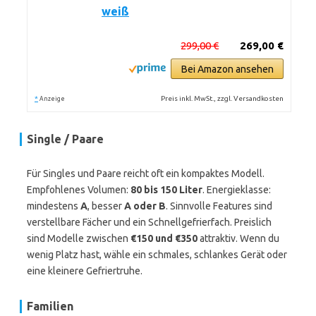
weiß
299,00 €
269,00 €
Bei Amazon ansehen
*
Preis inkl. MwSt., zzgl. Versandkosten
Anzeige
Single / Paare
Für Singles und Paare reicht oft ein kompaktes Modell.
Empfohlenes Volumen:
80 bis 150 Liter
. Energieklasse:
mindestens
A
, besser
A oder B
. Sinnvolle Features sind
verstellbare Fächer und ein Schnellgefrierfach. Preislich
sind Modelle zwischen
€150 und €350
attraktiv. Wenn du
wenig Platz hast, wähle ein schmales, schlankes Gerät oder
eine kleinere Gefriertruhe.
Familien