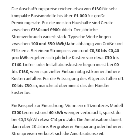
Die Anschaffungspreise reichen etwa von
€150
für sehr
kompakte Basismodelle bis über
€1.000
für große
Premiumgeräte. Für die meisten Haushalte sind Geräte
zwischen
€350 und €900
üblich. Der jährliche
Stromverbrauch variiert stark. Typische Werte liegen
zwischen
100 und 350 kWh/Jahr
, abhängig von Größe und
Effizienz. Bei einem Strompreis von rund
€0,30 bis €0,40
pro kWh
ergeben sich jährliche Kosten von etwa
€30 bis
€140
. Liefer- oder Installationskosten liegen meist bei
€0
bis €150
, wenn spezieller Einbau nötig ist können höhere
Kosten anfallen. Für die Entsorgung des Altgeräts fallen oft
€0 bis €50
an, manchmal übernimmt das der Händler
kostenlos.
Ein Beispiel zur Einordnung: Wenn ein effizienteres Modell
€300
teurer ist und
40 kWh
weniger verbraucht, sparst du
bei €0,35/kWh etwa
€14 pro Jahr
. Die Amortisation dauert
dann über 20 Jahre. Bei größerer Einsparung oder höheren
Strompreisen verkürzt sich die Amortisationszeit.