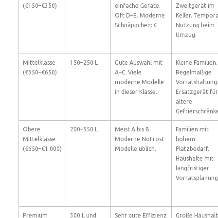
(€150–€350)
einfache Geräte.
Zweitgerät im
Oft D–E. Moderne
Keller. Tempor
Schnäppchen: C
Nutzung beim
Umzug.
Mittelklasse
150–250 L
Gute Auswahl mit
Kleine Familien.
(€350–€650)
A–C. Viele
Regelmäßige
moderne Modelle
Vorratshaltung
in dieser Klasse.
Ersatzgerät für
ältere
Gefrierschränk
Obere
200–350 L
Meist A bis B.
Familien mit
Mittelklasse
Moderne NoFrost-
hohem
(€650–€1.000)
Modelle üblich.
Platzbedarf.
Haushalte mit
langfristiger
Vorratsplanung
Premium
300 L und
Sehr gute Effizienz
Große Haushalt