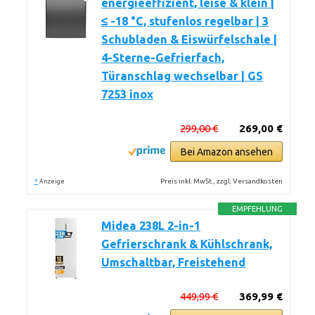
energieeffizient, leise & klein |
≤ -18 °C, stufenlos regelbar | 3
Schubladen & Eiswürfelschale |
4-Sterne-Gefrierfach,
Türanschlag wechselbar | GS
7253 inox
299,00 €
269,00 €
Bei Amazon ansehen
*
Preis inkl. MwSt., zzgl. Versandkosten
Anzeige
EMPFEHLUNG
Midea 238L 2-in-1
Gefrierschrank & Kühlschrank,
Umschaltbar, Freistehend
449,99 €
369,99 €