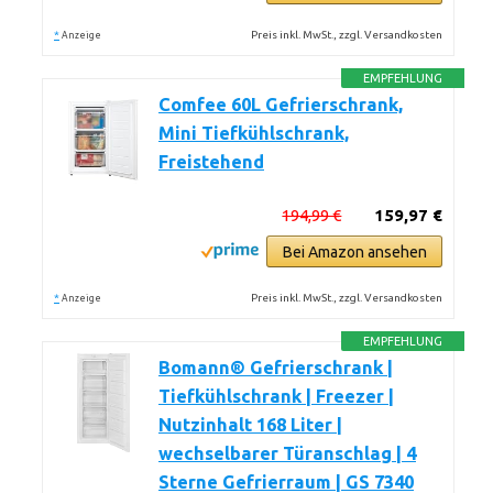
*
Preis inkl. MwSt., zzgl. Versandkosten
Anzeige
EMPFEHLUNG
Comfee 60L Gefrierschrank,
Mini Tiefkühlschrank,
Freistehend
194,99 €
159,97 €
Bei Amazon ansehen
*
Preis inkl. MwSt., zzgl. Versandkosten
Anzeige
EMPFEHLUNG
Bomann® Gefrierschrank |
Tiefkühlschrank | Freezer |
Nutzinhalt 168 Liter |
wechselbarer Türanschlag | 4
Sterne Gefrierraum | GS 7340