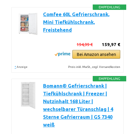
EMPFEHLUNG
Comfee 60L Gefrierschrank,
Mini Tiefkühlschrank,
Freistehend
194,99 €
159,97 €
Bei Amazon ansehen
*
Preis inkl. MwSt., zzgl. Versandkosten
Anzeige
EMPFEHLUNG
Bomann® Gefrierschrank |
Tiefkühlschrank | Freezer |
Nutzinhalt 168 Liter |
wechselbarer Türanschlag | 4
Sterne Gefrierraum | GS 7340
weiß