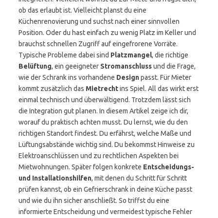
ob das erlaubt ist. Vielleicht planst du eine
Küchenrenovierung und suchst nach einer sinnvollen
Position. Oder du hast einfach zu wenig Platz im Keller und
brauchst schnellen Zugriff auf eingefrorene Vorräte.
Typische Probleme dabei sind
Platzmangel
, die richtige
Belüftung
, ein geeigneter
Stromanschluss
und die Frage,
wie der Schrank ins vorhandene
Design
passt. Für Mieter
kommt zusätzlich das
Mietrecht
ins Spiel. All das wirkt erst
einmal technisch und überwältigend. Trotzdem lässt sich
die Integration gut planen. In diesem Artikel zeige ich dir,
worauf du praktisch achten musst. Du lernst, wie du den
richtigen Standort findest. Du erfährst, welche Maße und
Lüftungsabstände wichtig sind. Du bekommst Hinweise zu
Elektroanschlüssen und zu rechtlichen Aspekten bei
Mietwohnungen. Später folgen konkrete
Entscheidungs-
und Installationshilfen
, mit denen du Schritt für Schritt
prüfen kannst, ob ein Gefrierschrank in deine Küche passt
und wie du ihn sicher anschließt. So triffst du eine
informierte Entscheidung und vermeidest typische Fehler