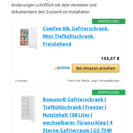
Änderungen schriftlich mit dem Vermieter und
dokumentiere den Zustand vor Installation.
EMPFEHLUNG
Comfee 60L Gefrierschrank,
Mini Tiefkühlschrank,
Freistehend
153,57 €
Bei Amazon ansehen
*
Preis inkl. MwSt., zzgl. Versandkosten
Anzeige
EMPFEHLUNG
Bomann® Gefrierschrank |
Tiefkühlschrank | Freezer |
Nutzinhalt 168 Liter |
wechselbarer Türanschlag | 4
Sterne Gefrierraum | GS 7340