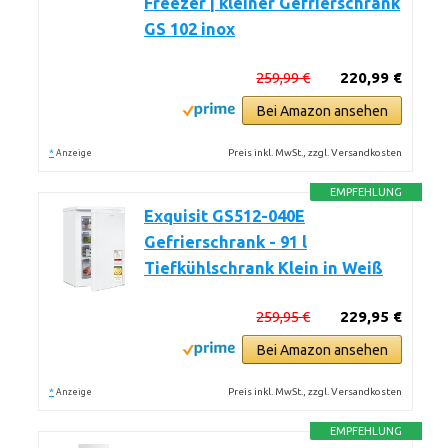
Freezer | kleiner Gefrierschrank
GS 102 inox
259,99 €
220,99 €
Bei Amazon ansehen
*
Preis inkl. MwSt., zzgl. Versandkosten
Anzeige
EMPFEHLUNG
Exquisit GS512-040E
Gefrierschrank - 91 l
Tiefkühlschrank Klein in Weiß
259,95 €
229,95 €
Bei Amazon ansehen
*
Preis inkl. MwSt., zzgl. Versandkosten
Anzeige
EMPFEHLUNG