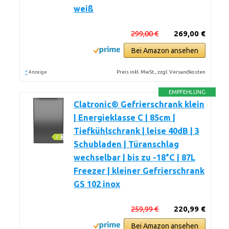
weiß
299,00 €
269,00 €
Bei Amazon ansehen
*
Preis inkl. MwSt., zzgl. Versandkosten
Anzeige
EMPFEHLUNG
Clatronic® Gefrierschrank klein
| Energieklasse C | 85cm |
Tiefkühlschrank | leise 40dB | 3
Schubladen | Türanschlag
wechselbar | bis zu -18°C | 87L
Freezer | kleiner Gefrierschrank
GS 102 inox
259,99 €
220,99 €
Bei Amazon ansehen