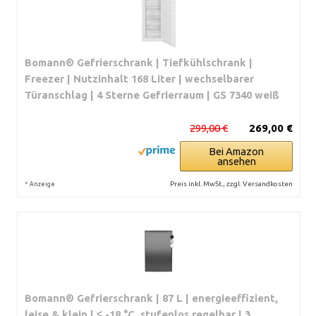
Bomann® Gefrierschrank | Tiefkühlschrank |
Freezer | Nutzinhalt 168 Liter | wechselbarer
Türanschlag | 4 Sterne Gefrierraum | GS 7340 weiß
299,00 €
269,00 €
Bei Amazon
ansehen
*
Preis inkl. MwSt., zzgl. Versandkosten
Anzeige
Bomann® Gefrierschrank | 87 L | energieeffizient,
leise & klein | ≤ -18 °C, stufenlos regelbar | 3