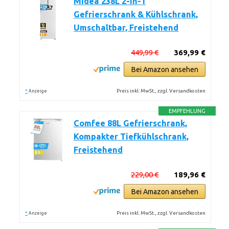
Midea 238L 2-in-1
Gefrierschrank & Kühlschrank,
Umschaltbar, Freistehend
449,99 €
369,99 €
Bei Amazon ansehen
*
Preis inkl. MwSt., zzgl. Versandkosten
Anzeige
EMPFEHLUNG
Comfee 88L Gefrierschrank,
Kompakter Tiefkühlschrank,
Freistehend
229,00 €
189,96 €
Bei Amazon ansehen
*
Preis inkl. MwSt., zzgl. Versandkosten
Anzeige