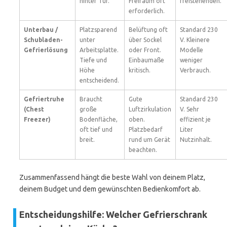
hinter Tür.
Freiraum oft
freistehenden.
erforderlich.
Unterbau /
Platzsparend
Belüftung oft
Standard 230
Schubladen-
unter
über Sockel
V. Kleinere
Gefrierlösung
Arbeitsplatte.
oder Front.
Modelle
Tiefe und
Einbaumaße
weniger
Höhe
kritisch.
Verbrauch.
entscheidend.
Gefriertruhe
Braucht
Gute
Standard 230
(Chest
große
Luftzirkulation
V. Sehr
Freezer)
Bodenfläche,
oben.
effizient je
oft tief und
Platzbedarf
Liter
breit.
rund um Gerät
Nutzinhalt.
beachten.
Zusammenfassend hängt die beste Wahl von deinem Platz,
deinem Budget und dem gewünschten Bedienkomfort ab.
Entscheidungshilfe: Welcher Gefrierschrank