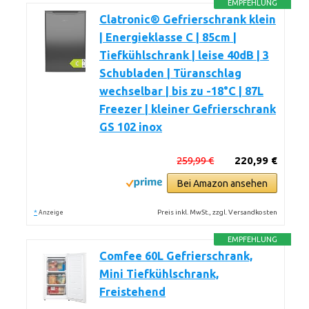
EMPFEHLUNG
Clatronic® Gefrierschrank klein
| Energieklasse C | 85cm |
Tiefkühlschrank | leise 40dB | 3
Schubladen | Türanschlag
wechselbar | bis zu -18°C | 87L
Freezer | kleiner Gefrierschrank
GS 102 inox
259,99 €
220,99 €
Bei Amazon ansehen
*
Preis inkl. MwSt., zzgl. Versandkosten
Anzeige
EMPFEHLUNG
Comfee 60L Gefrierschrank,
Mini Tiefkühlschrank,
Freistehend