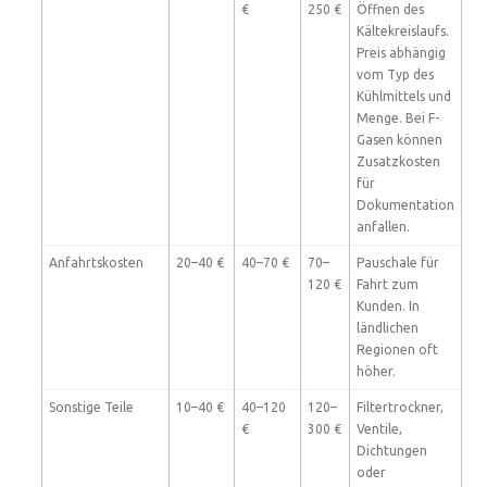
€
250 €
Öffnen des
Kältekreislaufs.
Preis abhängig
vom Typ des
Kühlmittels und
Menge. Bei F-
Gasen können
Zusatzkosten
für
Dokumentation
anfallen.
Anfahrtskosten
20–40 €
40–70 €
70–
Pauschale für
120 €
Fahrt zum
Kunden. In
ländlichen
Regionen oft
höher.
Sonstige Teile
10–40 €
40–120
120–
Filtertrockner,
€
300 €
Ventile,
Dichtungen
oder