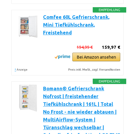
EMPFEHLUNG
Comfee 60L Gefrierschrank,
Mini Tiefkühlschrank,
Freistehend
194,99 €
159,97 €
Bei Amazon ansehen
*
Preis inkl. MwSt., zzgl. Versandkosten
Anzeige
EMPFEHLUNG
Bomann® Gefrierschrank
Nofrost | freistehender
Tiefkühlschrank | 161L | Total
No Frost - nie wieder abtauen |
MultiAirflow-System |
Türanschlag wechselbar |