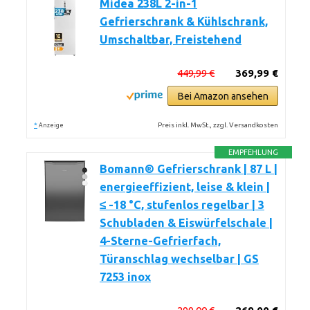
Midea 238L 2-in-1
Gefrierschrank & Kühlschrank,
Umschaltbar, Freistehend
449,99 €
369,99 €
Bei Amazon ansehen
*
Preis inkl. MwSt., zzgl. Versandkosten
Anzeige
EMPFEHLUNG
Bomann® Gefrierschrank | 87 L |
energieeffizient, leise & klein |
≤ -18 °C, stufenlos regelbar | 3
Schubladen & Eiswürfelschale |
4-Sterne-Gefrierfach,
Türanschlag wechselbar | GS
7253 inox