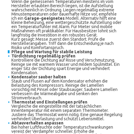
Wenn die gemessenen Temperaturen meistens im vom
Hersteller erlaubten Bereich liegen, ist die Aufstellung
wahrscheinlich in Ordnung. Liegen regelmäßig extreme
Minustemperaturen oder dauerhafte Hitze vor, empfehle
ich ein
Garage-geeignetes
Modell. Alternativ hilft eine
kleine Beheizung, eine wettergeschützte Aufstellung oder
ein Temperaturfühler mit Alarm. Für Mieter sind mobile
Maßnahmen oft praktikabler. Für Hausbesitzer lohnt sich
langfristig die Investition in ein robustes Gerät.
Kurz gesagt: Messe zuerst den Standort. Prüfe die
Herstellerangaben. Triff dann die Entscheidung je nach
Risiko und Komfortanspruch.
Pflege und Wartung für stabile Leistung
Türdichtung regelmäßig prüfen
Kontrolliere die Dichtung auf Risse und Verschmutzung.
Reinige sie mit warmem Wasser und mildem Spülmittel. Ein
enger Sitz der Dichtung spart Energie und verhindert
Kondensation.
Kondensator sauber halten
Staub und Flusen auf dem Kondensator erhöhen die
Belastung des Kompressors. Reinige die Lamellen
vorsichtig mit Pinsel oder Staubsauger. Saubere Lamellen
verbessern die Wärmeabgabe und senken den
Stromverbrauch.
Thermostat und Einstellungen prüfen
Vergleiche die eingestellte mit der tatsächlichen
Innentemperatur mit einem separaten Thermometer.
Justiere das Thermostat wenn nötig. Eine genaue Regelung
verhindert Überlastung und schützt Lebensmittel.
Abtauverhalten anpassen
Bei hoher Luftfeuchte oder Temperaturschwankungen
vereist der Verdampfer schneller. Erhöhe die