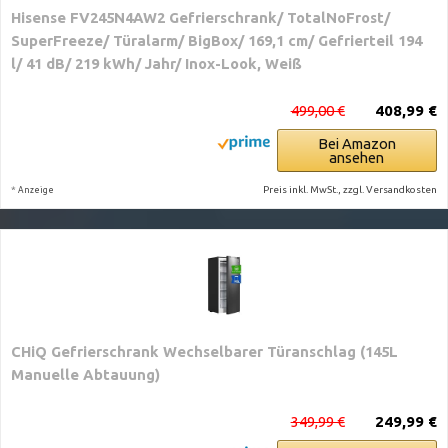
Hisense FV245N4AW2 Gefrierschrank/ TotalNoFrost/
SuperFreeze/ Türalarm/ BigBox/ 169,1 cm/ Gefrierteil 194
l/ 41 dB/ 219 kWh/ Jahr/ Inox-Look, Weiß
499,00 €
408,99 €
Bei Amazon
ansehen
*
Preis inkl. MwSt., zzgl. Versandkosten
Anzeige
CHiQ Gefrierschrank Wechselbarer Türanschlag (145L
Manuelle Abtauung)
349,99 €
249,99 €