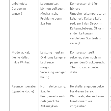
unbeheizte
Lebensmittel
Kompressor sind für
Garage im
können auftauen.
höhere
Winter)
Mechanische
Umgebungstemperaturen
Probleme beim
kalibriert. Kältere Luft
Starten.
reduziert den Druck im
Kältemittelkreis. Öl kann
in den Leitungen
verbleiben. Startrelais
versagt.
Moderat kalt
Leistung meist in
Kompressor läuft
(kühle Keller,
Ordnung. Längere
seltener, aber noch im
milde Winter)
Laufzeiten
passenden Druckbereich.
möglich.
Thermostat arbeitet
Vereisung weniger
stabil.
häufig.
Raumtemperatur
Normale Leistung.
Herstellerangaben gelten
(typische Küche)
Stabiler
für diesen Bereich.
Energieverbrauch.
Wärmeabgabe an Raum
Gelegentliche
funktioniert wie
Abtauzyklen.
vorgesehen.