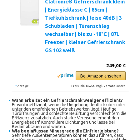
Clatronic® Gefrierschrank klein
| Energieklasse C | 85cm |
Tiefkühlschrank | leise 40dB | 3
Schubladen | Türanschlag
wechselbar | bis zu -18°C | 87L
Freezer | kleiner Gefrierschrank
GS 102 weiß
249,00 €
Bei Amazon ansehen
*
Preis inkl. MwSt., zzgl. Versandkosten
Anzeige
Wann arbeitet ein Gefrierschrank weniger effizient?
Er wird ineffizient, wenn die Umgebung deutlich über oder
unter den empfohlenen Betriebswerten liegt. Häufige
Türöffnungen und schlechte Belüftung verschlechtern die
Effizienz zusätzlich. Auch starke Vereisung erhöht den
Energiebedarf. Kontrolliere Dichtungen und lasse bei
Bedarf abtauen und warten.
Wie beeinflussen Minusgrade die Einfrierleistung?
Sehr tiefe Außentemperaturen können dazu führen, dass
der Kompressor selten oder gar nicht startet. Dann sinkt die