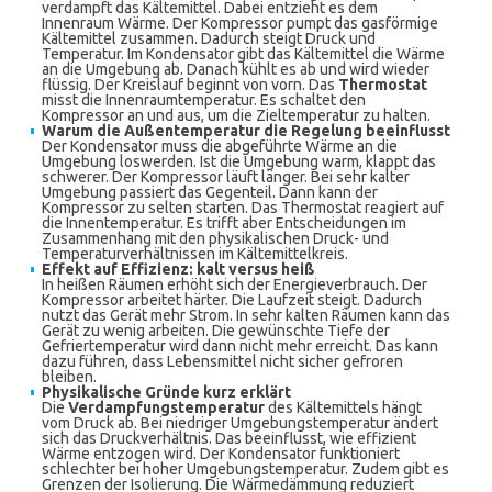
verdampft das Kältemittel. Dabei entzieht es dem
Innenraum Wärme. Der Kompressor pumpt das gasförmige
Kältemittel zusammen. Dadurch steigt Druck und
Temperatur. Im Kondensator gibt das Kältemittel die Wärme
an die Umgebung ab. Danach kühlt es ab und wird wieder
flüssig. Der Kreislauf beginnt von vorn. Das
Thermostat
misst die Innenraumtemperatur. Es schaltet den
Kompressor an und aus, um die Zieltemperatur zu halten.
Warum die Außentemperatur die Regelung beeinflusst
Der Kondensator muss die abgeführte Wärme an die
Umgebung loswerden. Ist die Umgebung warm, klappt das
schwerer. Der Kompressor läuft länger. Bei sehr kalter
Umgebung passiert das Gegenteil. Dann kann der
Kompressor zu selten starten. Das Thermostat reagiert auf
die Innentemperatur. Es trifft aber Entscheidungen im
Zusammenhang mit den physikalischen Druck- und
Temperaturverhältnissen im Kältemittelkreis.
Effekt auf Effizienz: kalt versus heiß
In heißen Räumen erhöht sich der Energieverbrauch. Der
Kompressor arbeitet härter. Die Laufzeit steigt. Dadurch
nutzt das Gerät mehr Strom. In sehr kalten Räumen kann das
Gerät zu wenig arbeiten. Die gewünschte Tiefe der
Gefriertemperatur wird dann nicht mehr erreicht. Das kann
dazu führen, dass Lebensmittel nicht sicher gefroren
bleiben.
Physikalische Gründe kurz erklärt
Die
Verdampfungstemperatur
des Kältemittels hängt
vom Druck ab. Bei niedriger Umgebungstemperatur ändert
sich das Druckverhältnis. Das beeinflusst, wie effizient
Wärme entzogen wird. Der Kondensator funktioniert
schlechter bei hoher Umgebungstemperatur. Zudem gibt es
Grenzen der Isolierung. Die Wärmedämmung reduziert