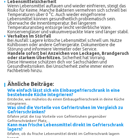
Lebensmittelsicherheit
Wenn Lebensmittel auftauen und wieder einfrieren, steigt das
Risiko für Keime. Manche Bakterien vermehren sich schnell bei
Temperaturen über 0 °C. Auch wieder eingefrorene
Lebensmittel können gesundheitlich problematisch sein.
Überwache die Innentemperatur. Bei längerem
Temperaturanstieg entsorge leicht verderbliche Ware.
Konservengläser und vakuumverpackte Ware sind länger stabil.
Verhalten im Störfall
Bei Ausfall: Lagere kritische Lebensmittel schnell um. Nutze
Kühlboxen oder andere Gefriergeräte. Dokumentiere die
Störung und informiere Vermieter oder Service.
Handele sofort bei Anzeichen von Leckagen, Brandgeruch
oder starkem Überhitzen.
Sicherheit hat Vorrang.
Diese Hinweise schützen dich vor Sachschäden und
Gesundheitsrisiken. Bei Unsicherheit ziehe immer einen
Fachbetrieb hinzu.
Ähnliche Beiträge:
Wie einfach lässt sich ein Einbaugefrierschrank in eine
bestehende Küche integrieren?
Entdecke, wie mühelos du einen Einbaugefrierschrank in deine Küche
integrieren...
Was sind die Vorteile von Gefriertruhen im Vergleich zu
Gefrierschränken?
Erfahre jetzt die top Vorteile von Gefriertruhen gegenüber
Gefrierschränken! Platz,...
Kann man frische Lebensmittel direkt im Gefrierschrank
lagern?
Erfahre, ob du frische Lebensmittel direkt im Gefrierschrank lagern
kannst...