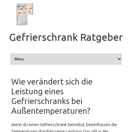
Zum
Inhalt
springen
Gefrierschrank Ratgeber
Wie verändert sich die
Leistung eines
Gefrierschranks bei
Außentemperaturen?
Wenn du einen Gefrierschrank betreibst, beeinflussen die
Temperaturen draußen seine Leistung. Das gilt in der