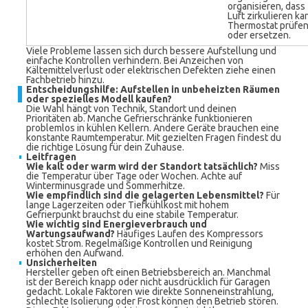
organisieren, dass
Luft zirkulieren ka
Thermostat prüfe
oder ersetzen.
Viele Probleme lassen sich durch bessere Aufstellung und
einfache Kontrollen verhindern. Bei Anzeichen von
Kältemittelverlust oder elektrischen Defekten ziehe einen
Fachbetrieb hinzu.
Entscheidungshilfe: Aufstellen in unbeheizten Räumen
oder spezielles Modell kaufen?
Die Wahl hängt von Technik, Standort und deinen
Prioritäten ab. Manche Gefrierschränke funktionieren
problemlos in kühlen Kellern. Andere Geräte brauchen eine
konstante Raumtemperatur. Mit gezielten Fragen findest du
die richtige Lösung für dein Zuhause.
Leitfragen
Wie kalt oder warm wird der Standort tatsächlich?
Miss
die Temperatur über Tage oder Wochen. Achte auf
Winterminusgrade und Sommerhitze.
Wie empfindlich sind die gelagerten Lebensmittel?
Für
lange Lagerzeiten oder Tiefkühlkost mit hohem
Gefrierpunkt brauchst du eine stabile Temperatur.
Wie wichtig sind Energieverbrauch und
Wartungsaufwand?
Häufiges Laufen des Kompressors
kostet Strom. Regelmäßige Kontrollen und Reinigung
erhöhen den Aufwand.
Unsicherheiten
Hersteller geben oft einen Betriebsbereich an. Manchmal
ist der Bereich knapp oder nicht ausdrücklich für Garagen
gedacht. Lokale Faktoren wie direkte Sonneneinstrahlung,
schlechte Isolierung oder Frost können den Betrieb stören.