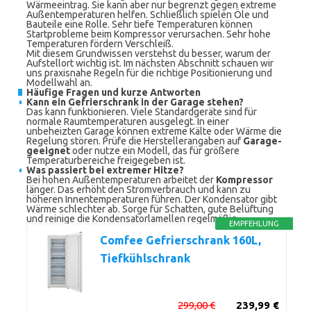
Wärmeeintrag. Sie kann aber nur begrenzt gegen extreme
Außentemperaturen helfen. Schließlich spielen Öle und
Bauteile eine Rolle. Sehr tiefe Temperaturen können
Startprobleme beim Kompressor verursachen. Sehr hohe
Temperaturen fördern Verschleiß.
Mit diesem Grundwissen verstehst du besser, warum der
Aufstellort wichtig ist. Im nächsten Abschnitt schauen wir
uns praxisnahe Regeln für die richtige Positionierung und
Modellwahl an.
Häufige Fragen und kurze Antworten
Kann ein Gefrierschrank in der Garage stehen?
Das kann funktionieren. Viele Standardgeräte sind für
normale Raumtemperaturen ausgelegt. In einer
unbeheizten Garage können extreme Kälte oder Wärme die
Regelung stören. Prüfe die Herstellerangaben auf
Garage-
geeignet
oder nutze ein Modell, das für größere
Temperaturbereiche freigegeben ist.
Was passiert bei extremer Hitze?
Bei hohen Außentemperaturen arbeitet der
Kompressor
länger. Das erhöht den Stromverbrauch und kann zu
höheren Innentemperaturen führen. Der Kondensator gibt
Wärme schlechter ab. Sorge für Schatten, gute Belüftung
und reinige die Kondensatorlamellen regelmäßig.
EMPFEHLUNG
Comfee Gefrierschrank 160L,
Tiefkühlschrank
299,00 €
239,99 €