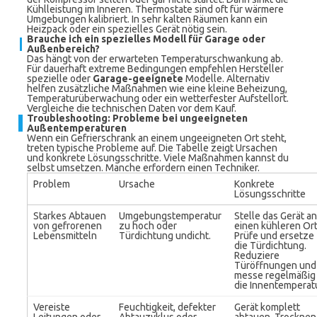
Kühlleistung im Inneren. Thermostate sind oft für wärmere
Umgebungen kalibriert. In sehr kalten Räumen kann ein
Heizpack oder ein spezielles Gerät nötig sein.
Brauche ich ein spezielles Modell für Garage oder
Außenbereich?
Das hängt von der erwarteten Temperaturschwankung ab.
Für dauerhaft extreme Bedingungen empfehlen Hersteller
spezielle oder
Garage-geeignete
Modelle. Alternativ
helfen zusätzliche Maßnahmen wie eine kleine Beheizung,
Temperaturüberwachung oder ein wetterfester Aufstellort.
Vergleiche die technischen Daten vor dem Kauf.
Troubleshooting: Probleme bei ungeeigneten
Außentemperaturen
Wenn ein Gefrierschrank an einem ungeeigneten Ort steht,
treten typische Probleme auf. Die Tabelle zeigt Ursachen
und konkrete Lösungsschritte. Viele Maßnahmen kannst du
selbst umsetzen. Manche erfordern einen Techniker.
Problem
Ursache
Konkrete
Lösungsschritte
Starkes Abtauen
Umgebungstemperatur
Stelle das Gerät an
von gefrorenen
zu hoch oder
einen kühleren Ort
Lebensmitteln
Türdichtung undicht.
Prüfe und ersetze
die Türdichtung.
Reduziere
Türöffnungen und
messe regelmäßig
die Innentemperatu
Vereiste
Feuchtigkeit, defekter
Gerät komplett