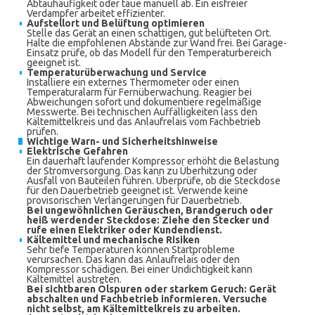
Abtauhäufigkeit oder taue manuell ab. Ein eisfreier
Verdampfer arbeitet effizienter.
Aufstellort und Belüftung optimieren
Stelle das Gerät an einen schattigen, gut belüfteten Ort.
Halte die empfohlenen Abstände zur Wand frei. Bei Garage-
Einsatz prüfe, ob das Modell für den Temperaturbereich
geeignet ist.
Temperaturüberwachung und Service
Installiere ein externes Thermometer oder einen
Temperaturalarm für Fernüberwachung. Reagier bei
Abweichungen sofort und dokumentiere regelmäßige
Messwerte. Bei technischen Auffälligkeiten lass den
Kältemittelkreis und das Anlaufrelais vom Fachbetrieb
prüfen.
Wichtige Warn- und Sicherheitshinweise
Elektrische Gefahren
Ein dauerhaft laufender Kompressor erhöht die Belastung
der Stromversorgung. Das kann zu Überhitzung oder
Ausfall von Bauteilen führen. Überprüfe, ob die Steckdose
für den Dauerbetrieb geeignet ist. Verwende keine
provisorischen Verlängerungen für Dauerbetrieb.
Bei ungewöhnlichen Geräuschen, Brandgeruch oder
heiß werdender Steckdose: Ziehe den Stecker und
rufe einen Elektriker oder Kundendienst.
Kältemittel und mechanische Risiken
Sehr tiefe Temperaturen können Startprobleme
verursachen. Das kann das Anlaufrelais oder den
Kompressor schädigen. Bei einer Undichtigkeit kann
Kältemittel austreten.
Bei sichtbaren Ölspuren oder starkem Geruch: Gerät
abschalten und Fachbetrieb informieren. Versuche
nicht selbst, am Kältemittelkreis zu arbeiten.