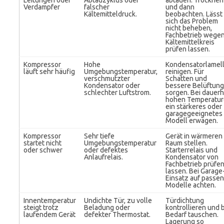
Leitungen oder
Abtauzyklus oder
abtauen. Trocknen
Verdampfer
falscher
und dann
Kältemitteldruck.
beobachten. Lässt
sich das Problem
nicht beheben,
Fachbetrieb wege
Kältemittelkreis
prüfen lassen.
Kompressor
Hohe
Kondensatorlamel
läuft sehr häufig
Umgebungstemperatur,
reinigen. Für
verschmutzter
Schatten und
Kondensator oder
bessere Belüftung
schlechter Luftstrom.
sorgen. Bei dauerh
hohen Temperatu
ein stärkeres oder
garagegeeignetes
Modell erwägen.
Kompressor
Sehr tiefe
Gerät in wärmeren
startet nicht
Umgebungstemperatur
Raum stellen.
oder schwer
oder defektes
Starterrelais und
Anlaufrelais.
Kondensator von
Fachbetrieb prüfe
lassen. Bei Garage
Einsatz auf passe
Modelle achten.
Innentemperatur
Undichte Tür, zu volle
Türdichtung
steigt trotz
Beladung oder
kontrollieren und 
laufendem Gerät
defekter Thermostat.
Bedarf tauschen.
Lagerung so