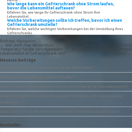
Wie lange kann ein Gefrierschrank ohne Strom laufen,
bevor die Lebensmittel auftauen?
Erfahren Sie, wie lange Ihr Gefrierschrank ohne Strom Ihre
Lebensmittel...
Welche Vorbereitungen sollte ich treffen, bevor ich einen
Gefrierschrank umstelle?
Erfahren Sie, welche wichtigen Vorbereitungen bei der Umstellung Ihres
Gefrierschranks...
Beitrags-Navigation
←
Wie stellt man die optimale
Wie viel Gepäck lassen sich
Temperatur für die verschiedenen
effizient in einem Gefrierschrank
Lebensmittel im Gefrierschrank ein?
lagern?
→
Neueste Beiträge
Wie verhindere ich Kondenswasser an der Außenseite?
Wo muss ich die Lüftungsschlitze freihalten?
Kann ich einen Gefrierschrank kurzfristig als Kühlgerät für Getränke nutzen?
Braucht ein Gefrierschrank einen eigenen Stromkreis oder eine separate
Sicherung?
Lässt sich No‑Frost bei einem vorhandenen Gefrierschrank nachrüsten?
Bestseller