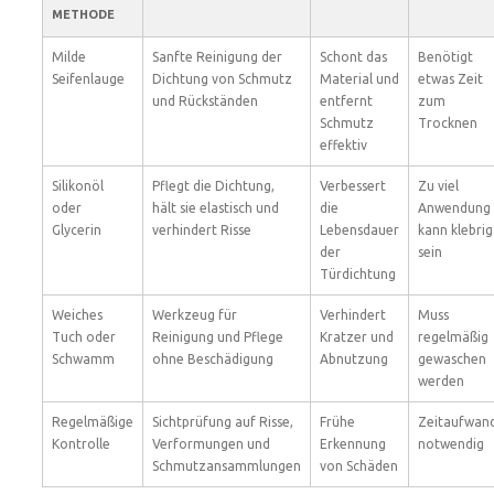
METHODE
Milde
Sanfte Reinigung der
Schont das
Benötigt
Seifenlauge
Dichtung von Schmutz
Material und
etwas Zeit
und Rückständen
entfernt
zum
Schmutz
Trocknen
effektiv
Silikonöl
Pflegt die Dichtung,
Verbessert
Zu viel
oder
hält sie elastisch und
die
Anwendung
Glycerin
verhindert Risse
Lebensdauer
kann klebrig
der
sein
Türdichtung
Weiches
Werkzeug für
Verhindert
Muss
Tuch oder
Reinigung und Pflege
Kratzer und
regelmäßig
Schwamm
ohne Beschädigung
Abnutzung
gewaschen
werden
Regelmäßige
Sichtprüfung auf Risse,
Frühe
Zeitaufwan
Kontrolle
Verformungen und
Erkennung
notwendig
Schmutzansammlungen
von Schäden