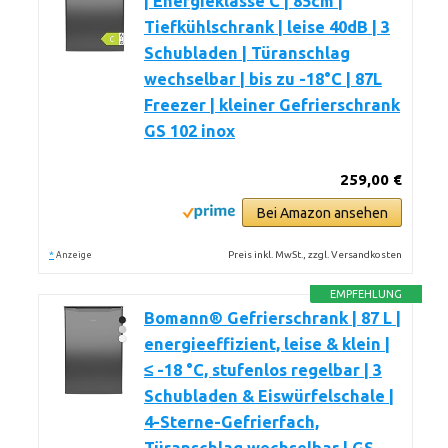
| Energieklasse C | 85cm |
Tiefkühlschrank | leise 40dB | 3
Schubladen | Türanschlag
wechselbar | bis zu -18°C | 87L
Freezer | kleiner Gefrierschrank
GS 102 inox
259,00 €
Bei Amazon ansehen
*
Preis inkl. MwSt., zzgl. Versandkosten
Anzeige
EMPFEHLUNG
Bomann® Gefrierschrank | 87 L |
energieeffizient, leise & klein |
≤ -18 °C, stufenlos regelbar | 3
Schubladen & Eiswürfelschale |
4-Sterne-Gefrierfach,