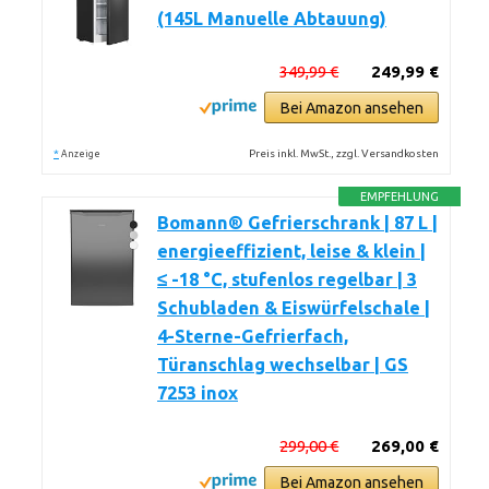
(145L Manuelle Abtauung)
349,99 €
249,99 €
Bei Amazon ansehen
*
Preis inkl. MwSt., zzgl. Versandkosten
Anzeige
EMPFEHLUNG
Bomann® Gefrierschrank | 87 L |
energieeffizient, leise & klein |
≤ -18 °C, stufenlos regelbar | 3
Schubladen & Eiswürfelschale |
4-Sterne-Gefrierfach,
Türanschlag wechselbar | GS
7253 inox
299,00 €
269,00 €
Bei Amazon ansehen